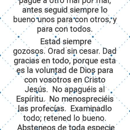
pague a otro mal por mal;
antes seguid siempre lo
bueno unos para con otros, y
para con todos.
Estad siempre
gozosos.
Orad sin cesar.
Dad
gracias en todo, porque esta
es la voluntad de Dios para
con vosotros en Cristo
Jesús.
No apaguéis al
Espíritu.
No menospreciéis
las profecías.
Examinadlo
todo; retened lo bueno.
Absteneos de toda especie