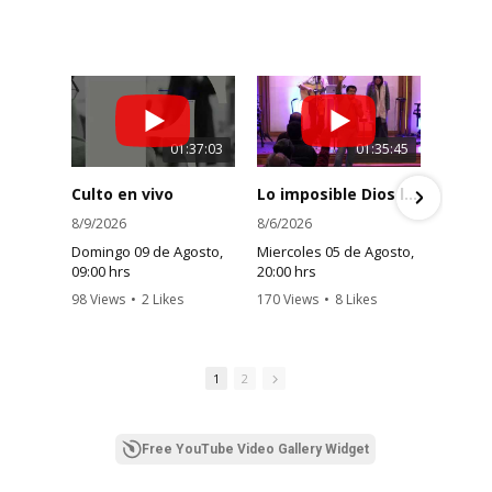
01:37:03
01:35:45
Culto en vivo
Lo imposible Dios lo hace posible | Pr.Ricardo Diaz
8/9/2026
8/6/2026
8/3/
Domingo 09 de Agosto,
Miercoles 05 de Agosto,
Dom
09:00 hrs
20:00 hrs
18:0
98 Views
•
2 Likes
170 Views
•
8 Likes
237 
•
0 Comments
•
1 Comments
•
0
1
2
Free YouTube Video Gallery Widget