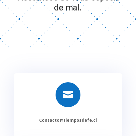
de mal.

Contacto@tiemposdefe.cl